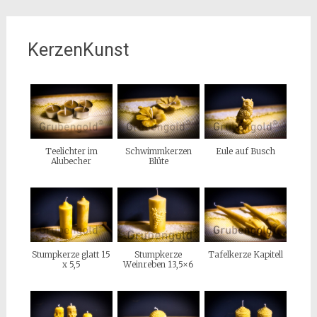
KerzenKunst
Teelichter im
Schwimmkerzen
Eule auf Busch
Alubecher
Blüte
Stumpkerze
Stumpkerze glatt 15
Tafelkerze Kapitell
Weinreben 13,5×6
x 5,5