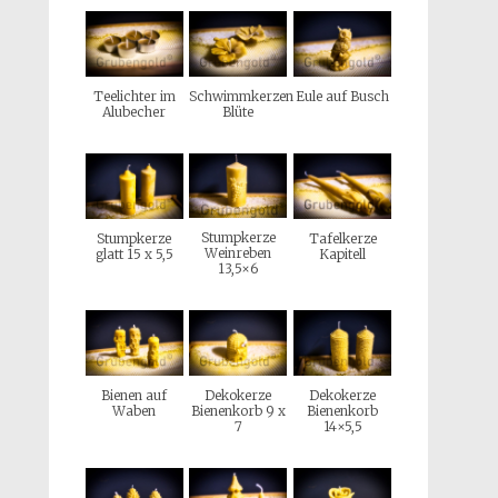
Teelichter im
Schwimmkerzen
Eule auf Busch
Alubecher
Blüte
Stumpkerze
Stumpkerze
Tafelkerze
Weinreben
glatt 15 x 5,5
Kapitell
13,5×6
Bienen auf
Dekokerze
Dekokerze
Waben
Bienenkorb 9 x
Bienenkorb
7
14×5,5