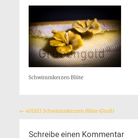
Schwimmkerzen Blüte
Beitragsnavigation
←
401102 Schwimmkerzen Blüte (Groß)
Schreibe einen Kommentar