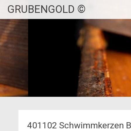
Zum
GRUBENGOLD ©
Inhalt
springen
401102 Schwimmkerzen Bl