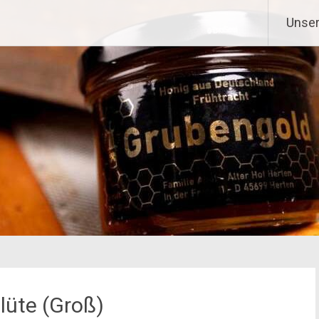
Unser
üte (Groß)