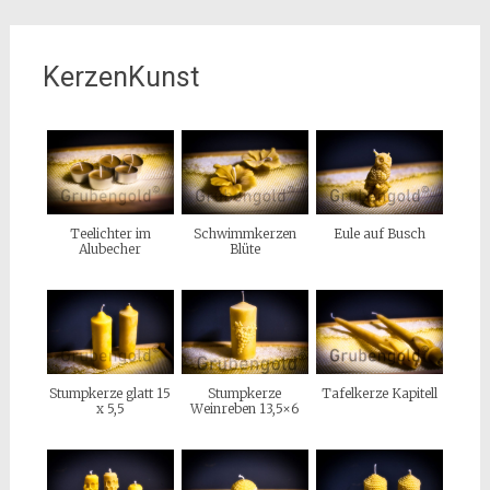
KerzenKunst
Teelichter im
Schwimmkerzen
Eule auf Busch
Alubecher
Blüte
Stumpkerze
Stumpkerze glatt 15
Tafelkerze Kapitell
Weinreben 13,5×6
x 5,5